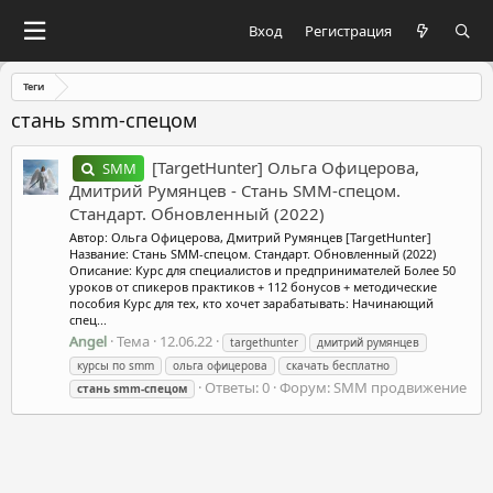
Вход
Регистрация
Теги
стань smm-спецом
[TargetHunter] Ольга Офицерова,
SMM
Дмитрий Румянцев - Стань SMM-спецом.
Стандарт. Обновленный (2022)
Автор: Ольга Офицерова, Дмитрий Румянцев [TargetHunter]
Название: Стань SMM-спецом. Стандарт. Обновленный (2022)
Описание: Курс для специалистов и предпринимателей Более 50
уроков от спикеров практиков + 112 бонусов + методические
пособия Курс для тех, кто хочет зарабатывать: Начинающий
спец...
Angel
Тема
12.06.22
targethunter
дмитрий румянцев
курсы по smm
ольга офицерова
скачать бесплатно
Ответы: 0
Форум:
SMM продвижение
стань
smm-спецом