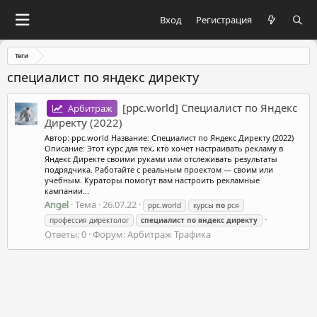
Вход
Регистрация
Теги
специалист по яндекс директу
[ppc.world] Специалист по Яндекс
Арбитраж
Директу (2022)
Автор: ppc.world Название: Специалист по Яндекс Директу (2022)
Описание: Этот курс для тех, кто хочет настраивать рекламу в
Яндекс Директе своими руками или отслеживать результаты
подрядчика. Работайте с реальным проектом — своим или
учебным. Кураторы помогут вам настроить рекламные
кампании...
Angel
Тема
26.07.22
ppc.world
курсы
по
рся
профессия директолог
специалист
по
яндекс
директу
Ответы: 0
Форум:
Арбитраж Трафика