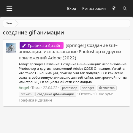
Вход
Регистрация
Теги
создание gif-анимации
[springer] Создание GIF-
Графика и Дизайн
анимации: использование Photoshop и других
приложений Adobe (2022)
Автор: springer Название: Создание GIF-анимации: использование
Photoshop и других приложений Adobe (2022) Описание: Узнайте,
что такое GIF-анимации, почему они так популярны и как легко
создать собственную анимацию для веб-сайта, электронной почты
или страницы в социальной сети с помощью...
Angel
Тема
22.04.22
photoshop
springer
бесплатно
Ответы: 0
Форум:
скачать
создание
gif-анимации
Графика и Дизайн