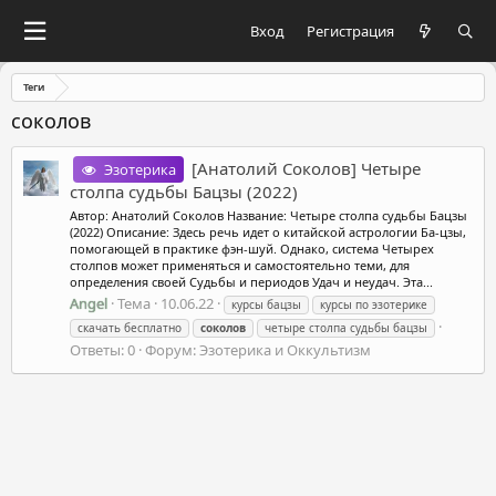
Вход
Регистрация
Теги
соколов
[Анатолий Соколов] Четыре
Эзотерика
столпа судьбы Бацзы (2022)
Автор: Анатолий Соколов Название: Четыре столпа судьбы Бацзы
(2022) Описание: Здесь речь идет о китайской астрологии Ба-цзы,
помогающей в практике фэн-шуй. Однако, система Четырех
столпов может применяться и самостоятельно теми, для
определения своей Судьбы и периодов Удач и неудач. Эта...
Angel
Тема
10.06.22
курсы бацзы
курсы по эзотерике
скачать бесплатно
соколов
четыре столпа судьбы бацзы
Ответы: 0
Форум:
Эзотерика и Оккультизм