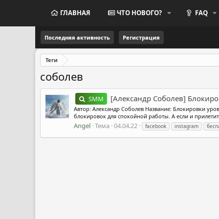
ГЛАВНАЯ
ЧТО НОВОГО?
FAQ
Последняя активность
Регистрация
Теги
соболев
[Александр Соболев] Блокиро
SMM
Автор: Александр Соболев Название: Блокировки урове
блокировок для спокойной работы. А если и прилетит б
Angel
Тема
04.04.22
facebook
instagram
бесп