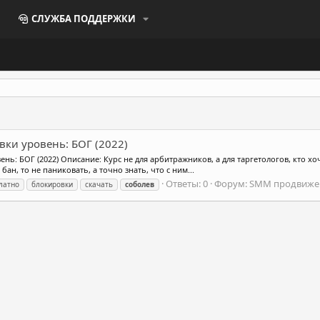
СЛУЖБА ПОДДЕРЖКИ
вки уровень: БОГ (2022)
нь: БОГ (2022) Описание: Курс не для арбитражников, а для таргетологов, кто х
ан, то не паниковать, а точно знать, что с ним...
Ответы: 0
Форум:
SMM продвиже
латно
блокировки
скачать
соболев