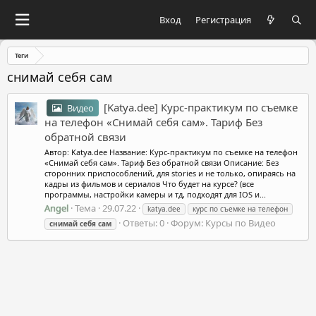
Вход
Регистрация
Теги
снимай себя сам
[Katya.dee] Курс-практикум по съемке
Видео
на телефон «Снимай себя сам»‎. Тариф Без
обратной связи
Автор: Katya.dee Название: Курс-практикум по съемке на телефон
«Снимай себя сам»‎. Тариф Без обратной связи Описание: Без
сторонних приспособлений, для stories и не только, опираясь на
кадры из фильмов и сериалов Что будет на курсе? (все
программы, настройки камеры и тд, подходят для IOS и...
Angel
Тема
29.07.22
katya.dee
курс по съемке на телефон
Ответы: 0
Форум:
Курсы по Видео
снимай
себя
сам