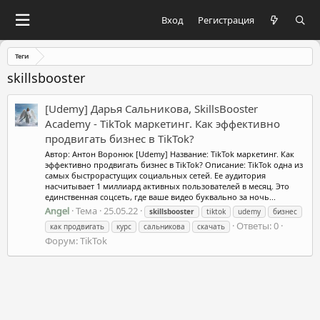
Вход
Регистрация
Теги
skillsbooster
[Udemy] Дарья Сальникова, SkillsBooster
Academy - TikTok маркетинг. Как эффективно
продвигать бизнес в TikTok?
Автор: Антон Воронюк [Udemy] Название: TikTok маркетинг. Как
эффективно продвигать бизнес в TikTok? Описание: TikTok одна из
самых быстрорастущих социальных сетей. Ее аудитория
насчитывает 1 миллиард активных пользователей в месяц. Это
единственная соцсеть, где ваше видео буквально за ночь...
Angel
Тема
25.05.22
skillsbooster
tiktok
udemy
бизнес
Ответы: 0
как продвигать
курс
сальникова
скачать
Форум:
TikTok