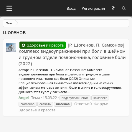
Вход
Регистрация
Теги
шогенов
[Р. Шогенов, П. Самсонов]
Здоровье и красота
Комплекс видеоупражнений при боли в шейном
и грудном отделе позвоночника, головные боли
(2022)
Автор: Р. Шогенов, П. Самсонов Название: Комплекс
видеоупражнений при боли в шейном и грудном отделе
позвоночника, головные боли (2022) Описание:
Специализированная гимнастика является одним из самых
эффективных методов лечения боли в спине и головокружения.
Для кого этот курс: у вас часто...
Angel
Тема
15.03.22
видеоупражнения
комплекс
Ответы: 0
Форум:
самсонов
скачать
шогенов
Здоровье и красота