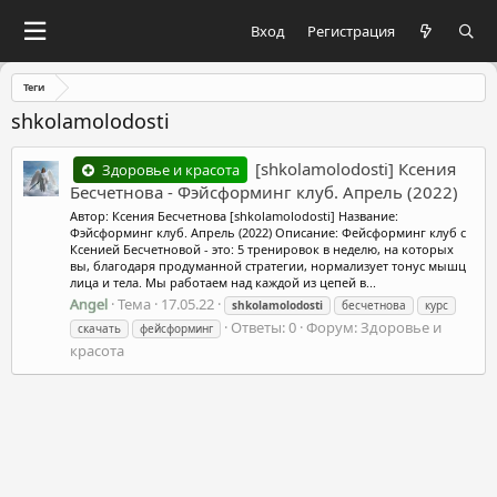
Вход
Регистрация
Теги
shkolamolodosti
[shkolamolodosti] Ксения
Здоровье и красота
Бесчетнова - Фэйсформинг клуб. Апрель (2022)
Автор: Ксения Бесчетнова [shkolamolodosti] Название:
Фэйсформинг клуб. Апрель (2022) Описание: Фейсформинг клуб с
Ксенией Бесчетновой - это: 5 тренировок в неделю, на которых
вы, благодаря продуманной стратегии, нормализует тонус мышц
лица и тела. Мы работаем над каждой из цепей в...
Angel
Тема
17.05.22
shkolamolodosti
бесчетнова
курс
Ответы: 0
Форум:
Здоровье и
скачать
фейсформинг
красота