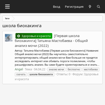
Вход
Регистрация
Теги
школа биохакинга
[Первая школа
Здоровье и красота
биохакинга] Татьяна Мастобаева - Общий
анализ мочи (2022)
Автор: Татьяна Мастобаева [Первая школа биохакинга] Название:
Общий анализ мочи (2022) Вы научитесь самостоятельно
интерпретировать общий анализ мочи Вам больше не придется
исследовать интернет или обивать пороги поликлиник, чтобы
расшифровать анализ. Вы сами будете ориентироваться и знать...
Angel
Тема
04.04.22
анализ мочи
бесплатно
мастобаева
Ответы: 0
Форум:
Здоровье
скачать
школа
биохакинга
и красота