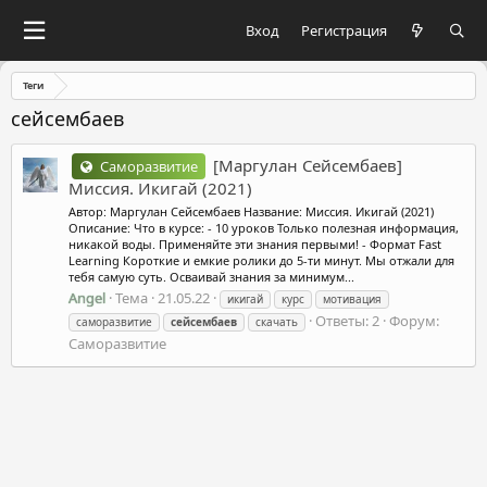
Вход
Регистрация
Теги
сейсембаев
[Маргулан Сейсембаев]
Саморазвитие
Миссия. Икигай (2021)
Автор: Маргулан Сейсембаев Название: Миссия. Икигай (2021)
Описание: Что в курсе: - 10 уроков Только полезная информация,
никакой воды. Применяйте эти знания первыми! - Формат Fast
Learning Короткие и емкие ролики до 5-ти минут. Мы отжали для
тебя самую суть. Осваивай знания за минимум...
Angel
Тема
21.05.22
икигай
курс
мотивация
Ответы: 2
Форум:
саморазвитие
сейсембаев
скачать
Саморазвитие