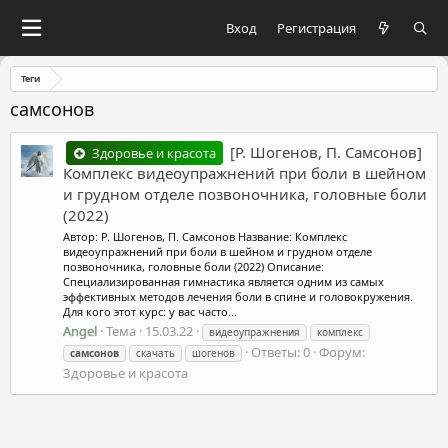
Вход
Регистрация
Теги
самсонов
[Р. Шогенов, П. Самсонов]
Здоровье и красота
Комплекс видеоупражнений при боли в шейном
и грудном отделе позвоночника, головные боли
(2022)
Автор: Р. Шогенов, П. Самсонов Название: Комплекс
видеоупражнений при боли в шейном и грудном отделе
позвоночника, головные боли (2022) Описание:
Специализированная гимнастика является одним из самых
эффективных методов лечения боли в спине и головокружения.
Для кого этот курс: у вас часто...
Angel
Тема
15.03.22
видеоупражнения
комплекс
Ответы: 0
Форум:
самсонов
скачать
шогенов
Здоровье и красота