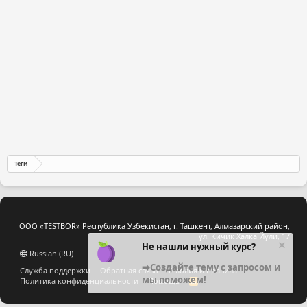
Теги
ООО «TESTBOR» Республика Узбекистан, г. Ташкент, Алмазарский район,
ул. Кичик Халка Йули, 17
Не нашли нужный курс?
Russian (RU)
➡️Создайте тему с запросом и
Служба поддержки
Обратная связь
Условия и правила
мы поможем!
Политика конфиденциальности
Помощь
R
S
S