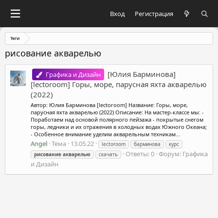
Вход
Регистрация
Теги
рисование акварелью
[Юлия Барминова]
Графика и Дизайн
[lectoroom] Горы, море, парусная яхта акварелью
(2022)
Автор: Юлия Барминова [lectoroom] Название: Горы, море,
парусная яхта акварелью (2022) Описание: На мастер-классе мы: -
Поработаем над основой полярного пейзажа - покрытые снегом
горы, ледники и их отражения в холодных водах Южного Океана;
- Особенное внимание уделим акварельным техникам...
Angel
Тема
13.05.22
lectoroom
барминова
курс
Ответы: 0
Форум:
Графика
рисование
акварелью
скачать
и Дизайн