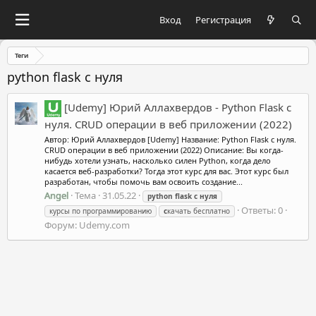
Вход
Регистрация
Теги
python flask с нуля
[Udemy] Юрий Аллахвердов - Python Flask с
нуля. CRUD операции в веб приложении (2022)
Автор: Юрий Аллахвердов [Udemy] Название: Python Flask с нуля.
CRUD операции в веб приложении (2022) Описание: Вы когда-
нибудь хотели узнать, насколько силен Python, когда дело
касается веб-разработки? Тогда этот курс для вас. Этот курс был
разработан, чтобы помочь вам освоить создание...
Angel
Тема
31.05.22
python
flask
с
нуля
Ответы: 0
курсы по программированию
с
качать бесплатно
Форум:
Udemy.com