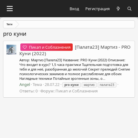
Вход
Регистрация
Теги
pro куни
[Палата23] Мартиз - PRO
Пикап и Соблазнения
Куни (2022)
Автор: Мартиз [Палата23] Название: PRO Куни (2022) Описание:
Что входит в курс? 1,5 часа практики Тщательная подготовка для
тебя и для неё, разобранная до мелочей Секрет прелюдий Снятие
психологических зажимов и полное расслабление для обоих
Наглядные техники Потайные эрогенные зоны, о...
Angel
Тема
28.07.22
pro
куни
мартиз
палата23
Ответы: 0
Форум:
Пикап и Соблазнения