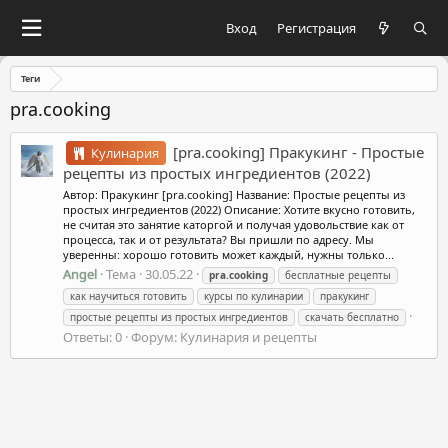
Вход
Регистрация
Теги
pra.cooking
[pra.cooking] Пракукинг - Простые
Кулинария
рецепты из простых ингредиентов (2022)
Автор: Пракукинг [pra.cooking] Название: Простые рецепты из
простых ингредиентов (2022) Описание: Хотите вкусно готовить,
не считая это занятие каторгой и получая удовольствие как от
процесса, так и от результата? Вы пришли по адресу. Мы
уверенны: хорошо готовить может каждый, нужны только...
Angel
Тема
30.05.22
pra.cooking
бесплатные рецепты
как научиться готовить
курсы по кулинарии
пракукинг
простые рецепты из простых ингредиентов
скачать бесплатно
Ответы: 0
Форум:
Кулинария и рецепты