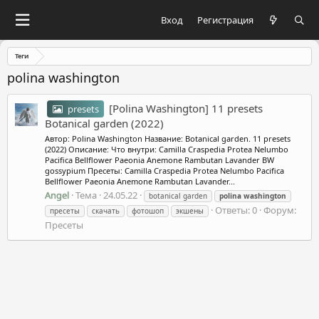
Вход
Регистрация
Теги
polina washington
[Polina Washington] 11 presets
presets
Botanical garden (2022)
Автор: Polina Washington Название: Botanical garden. 11 presets
(2022) Описание: Что внутри: Camilla Craspedia Protea Nelumbo
Pacifica Bellflower Paeonia Anemone Rambutan Lavander BW
gossypium Пресеты: Camilla Craspedia Protea Nelumbo Pacifica
Bellflower Paeonia Anemone Rambutan Lavander...
Angel
Тема
24.05.22
botanical garden
polina
washington
Ответы: 0
Форум:
пресеты
скачать
фотошоп
экшены
Пресеты