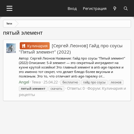
Вход
Регистрация
Теги
пятый элемент
[Сергей Леонов] Гайд про соусы
Кулинария
"Пятый элемент" (2022)
Автор: Сергей Леонов Название: Гайд про соусы "Пятый элемент"
(2022) Описание: 5-й элемент — это секретный ингредиент на
кухне крутой хозяйки! Это главный элемент в anti-age-тарелке и
это именно тот секрет, что делает блюдо более вкусным и
полезным. Это то, что отличает anti-age-тарелку от...
Angel
Тема
25.04.22
бесплатно
гайд про соусы
леонов
Ответы: 0
Форум:
Кулинария и
пятый
элемент
скачать
рецепты