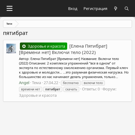
Вход
Регистрация
Теги
пятибрат
[Елена Пятибрат]
Здоровье и красота
[Времени нет] Включи тело (2022)
Автор: Елена Пятибрат [Времени нет] Название: Включи тело
(2022) Описание: 2 комплекса упражнений “все в одном” от
эксперта по естественному омоложению организма. Первый ключ
к здоровью и молодости… …это разумная физическая нагрузка. Но
большинство из нас начинают делать упражнения, только...
Angel
Тема
27.04.22
бесплатно
включи тело
Ответы: 0
Форум:
времени нет
пятибрат
скачать
Здоровье и красота