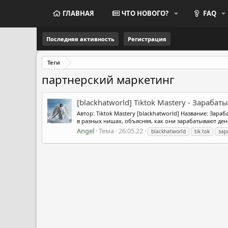
ГЛАВНАЯ
ЧТО НОВОГО?
FAQ
Последняя активность
Регистрация
Теги
партнерский маркетинг
[blackhatworld] Tiktok Mastery - Зараб
Автор: Tiktok Mastery [blackhatworld] Название: Зара
в разных нишах, объясняя, как они зарабатывают деньг
Angel
Тема
26.05.22
blackhatworld
tik tok
зар