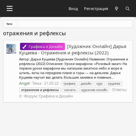
Вход
Регистрация
Теги
отражения и рефлексы
[Художник Онлайн] Дарья
Графика и Дизайн
Куцаева - Отражения и рефлексы (2022)
Автор: Дарья Куцаева [Художник Онлайн] Название: Отражения и
рефлексы (2022) Описание: Уроки марафона: «Розовый закат» На
первом уроке марафона мы напишем закатное небо и море в
штиль, яхты на переднем плане и горы — на дальнем. Дарья
Куцаева научит вас делать большие заливки и плавные...
Angel
Тема
21.05.22
графика
дизайн
курс
куцаева
Ответы:
отражения
и
рефлексы
скачать
художник онлайн
0
Форум:
Графика и Дизайн