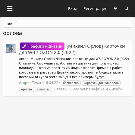
Вход
Регистрация
Теги
орлова
[Михаил Орлов] Карточки
Графика и Дизайн
для WB / OZON 2.0 (2022)
Автор: Михаил Орлов Название: Карточки для WB / OZON 2.0 (2022)
Описание: Сможешь заработать на дизайне для популярных
площадок: Ozon Wildberries VK Яндекс.Директ Примеры работ,
которые мы разберем Дизайн такого уровня ты будешь делать
после мини курса всего за 3 дня Все примеры будут...
Angel
Тема
14.04.22
бесплатно
карточки для wb / ozon
Ответы: 0
Форум:
Графика и Дизайн
орлова
скачать