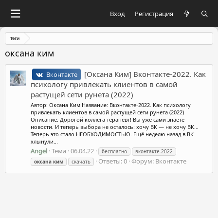
Вход
Регистрация
Теги
оксана ким
[Оксана Ким] Вконтакте-2022. Как
Вконтакте
психологу привлекать клиентов в самой
растущей сети рунета (2022)
Автор: Оксана Ким Название: Вконтакте-2022. Как психологу
привлекать клиентов в самой растущей сети рунета (2022)
Описание: Дорогой коллега терапевт! Вы уже сами знаете
новости. И теперь выбора не осталось: хочу ВК — не хочу ВК…
Теперь это стало НЕОБХОДИМОСТЬЮ. Ещё неделю назад в ВК
хлынули...
Angel
Тема
06.04.22
бесплатно
вконтакте-2022
Ответы: 0
Форум:
Вконтакте
оксана
ким
скачать