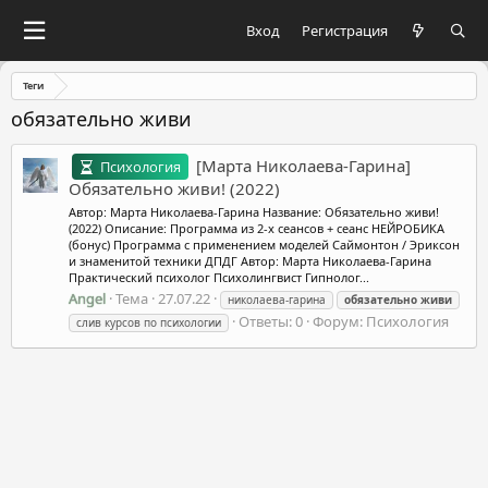
Вход
Регистрация
Теги
обязательно живи
[Марта Николаева-Гарина]
Психология
Обязательно живи! (2022)
Автор: Марта Николаева-Гарина Название: Обязательно живи!
(2022) Описание: Программа из 2-х сеансов + сеанс НЕЙРОБИКА
(бонус) Программа с применением моделей Саймонтон / Эриксон
и знаменитой техники ДПДГ Автор: Марта Николаева-Гарина
Практический психолог Психолингвист Гипнолог...
Angel
Тема
27.07.22
николаева-гарина
обязательно
живи
Ответы: 0
Форум:
Психология
слив курсов по психологии