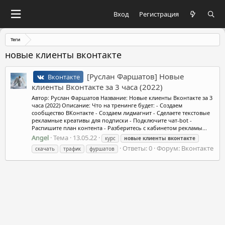
Вход
Регистрация
Теги
новые клиенты вконтакте
[Руслан Фаршатов] Новые
Вконтакте
клиенты Вконтакте за 3 часа (2022)
Автор: Руслан Фаршатов Название: Новые клиенты Вконтакте за 3
часа (2022) Описание: Что на тренинге будет: - Создаем
сообщество ВКонтакте - Создаем лидмагнит - Сделаете текстовые
рекламные креативы для подписки - Подключите чат-bot -
Распишите план контента - Разберитесь с кабинетом рекламы...
Angel
Тема
13.05.22
курс
новые
клиенты
вконтакте
Ответы: 0
Форум:
Вконтакте
скачать
трафик
фуршатов