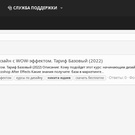
СЛУЖБА ПОДДЕРЖКИ
изайн c WOW-эффектом. Тариф Базовый (2022)
ом. Тариф Базовый (2022) Описание: Кому подойдет этот курс: начинающим ди
hop After Effects Какие знания получите: база в маркетинге...
Ответы: 0
Фо
ффектом
курсы по дизайну
никита
юдаев
скачать бесплатно