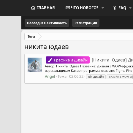
ГЛАВНАЯ
ЧТО НОВОГО?
FAQ
Последняя активность
Регистрация
Теги
никита юдаев
[Никита Юдаев] Д
Графика и Дизайн
Автор: Никита Юдаев Название: Дизайн c WOW-эффект
верстальщикам Какие программы освоите: Figma Photos
Angel
Тема
02.06.22
uix дизайн
дизайн c wow-э