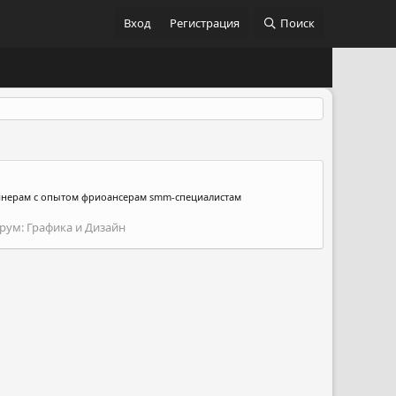
Вход
Регистрация
Поиск
зайнерам с опытом фриоансерам smm-специалистам
рум:
Графика и Дизайн