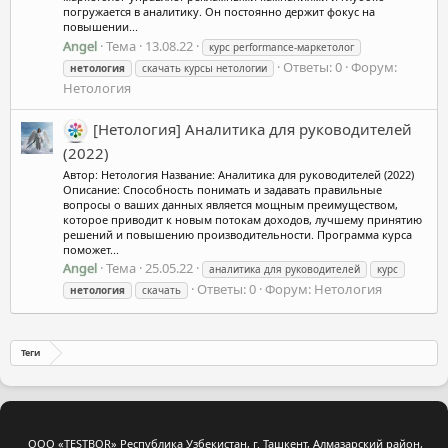
погружается в аналитику. Он постоянно держит фокус на
повышении...
Angel
Тема
13.08.22
курс performance-маркетолог
Ответы: 0
Форум:
нетология
скачать курсы нетологии
Нетология
[Нетология] Аналитика для руководителей
(2022)
Автор: Нетология Название: Аналитика для руководителей (2022)
Описание: Способность понимать и задавать правильные
вопросы о ваших данных является мощным преимуществом,
которое приводит к новым потокам доходов, лучшему принятию
решений и повышению производительности. Программа курса
поможет...
Angel
Тема
25.05.22
аналитика для руководителей
курс
Ответы: 0
Форум:
Нетология
нетология
скачать
Теги
ООО «TESTBOR» Республика Узбекистан, г. Ташкент, Алмазарский район,