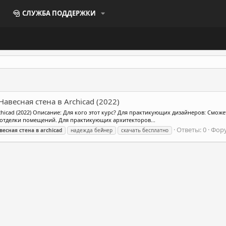
СЛУЖБА ПОДДЕРЖКИ
авесная стена в Archicad (2022)
chicad (2022) Описание: Для кого этот курс? Для практикующих дизайнеров: Смож
отделки помещений. Для практикующих архитекторов...
Ответы: 0
Фор
весная
стена
в
archicad
надежда бейнер
скачать бесплатно