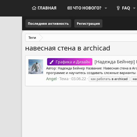
ГЛАВНАЯ
ЧТО НОВОГО?
FAQ
Последняя активность
Регистрация
Теги
навесная стена в archicad
[Надежда Бейнер] Н
Графика и Дизайн
Автор: Надежда Бейнер Название: Навесная стена в Ar
программе и научитесь создавать сложные варианты 
Angel
Тема
03.06.22
как работать
в
archicad
на