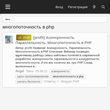
Вход
Регистрация
Теги
многопоточность в php
[profit] Асинхронность.
PHP
Параллельность. Многопоточность в PHP
Автор: profit Название: Асинхронность. Параллельность.
Многопоточность в PHP Описание: Вебинар посвящен
вдумчивому разбору самых хайповых понятий в современной
разработке: асинхронности, параллельности и конкуретности,
многопоточности. И это всё, конечно же, про PHP! Cлова,
вынесенные в...
Angel
Тема
05.06.22
асинхронность
курсы программирования
многопоточность
в
php
Ответы: 1
Форум:
PHP
скачать бесплатно