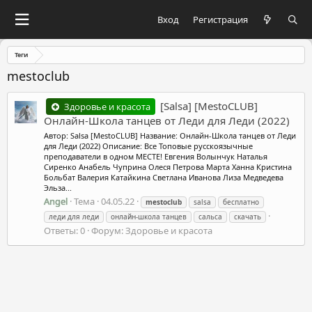
Вход
Регистрация
Теги
mestoclub
[Salsa] [MestoCLUB]
Здоровье и красота
Онлайн-Школа танцев от Леди для Леди (2022)
Автор: Salsa [MestoCLUB] Название: Онлайн-Школа танцев от Леди
для Леди (2022) Описание: Все Топовые русскоязычные
преподаватели в одном МЕСТЕ! Евгения Волынчук Наталья
Сиренко Анабель Чуприна Олеся Петрова Марта Ханна Кристина
Больбат Валерия Катайкина Светлана Иванова Лиза Медведева
Эльза...
Angel
Тема
04.05.22
mestoclub
salsa
бесплатно
леди для леди
онлайн-школа танцев
сальса
скачать
Ответы: 0
Форум:
Здоровье и красота