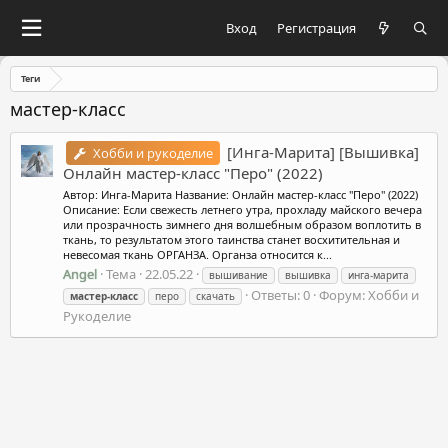
Вход
Регистрация
Теги
мастер-класс
[Инга-Марита] [Вышивка]
Хобби и рукоделие
Онлайн мастер-класс "Перо" (2022)
Автор: Инга-Марита Название: Онлайн мастер-класс "Перо" (2022)
Описание: Если свежесть летнего утра, прохладу майского вечера
или прозрачность зимнего дня волшебным образом воплотить в
ткань, то результатом этого таинства станет восхитительная и
невесомая ткань ОРГАНЗА. Органза относится к...
Angel
Тема
22.05.22
вышивание
вышивка
инга-марита
Ответы: 0
Форум:
Хобби и
мастер-класс
перо
скачать
Рукоделие