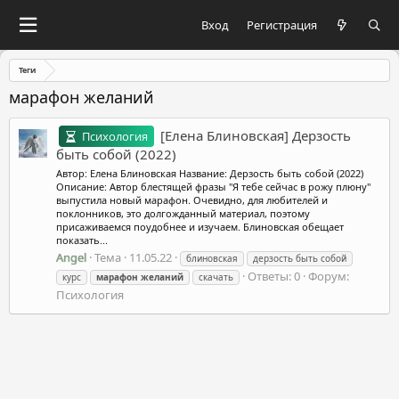
Вход
Регистрация
Теги
марафон желаний
[Елена Блиновская] Дерзость
Психология
быть собой (2022)
Автор: Елена Блиновская Название: Дерзость быть собой (2022)
Описание: Автор блестящей фразы "Я тебе сейчас в рожу плюну"
выпустила новый марафон. Очевидно, для любителей и
поклонников, это долгожданный материал, поэтому
присаживаемся поудобнее и изучаем. Блиновская обещает
показать...
Angel
Тема
11.05.22
блиновская
дерзость быть собой
Ответы: 0
Форум:
курс
марафон
желаний
скачать
Психология