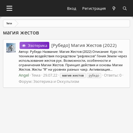
Вход
Регистрация
Теги
магия жестов
[Рубедо] Магия Жестов (2022)
Эзотерика
Автор: Рубедо Название: Магия Жестов (2022) Описание: Курс по
техникам воздействия посредством "рефлексов" Гения Земли через
использование жестов рук. Возможности, особенности и
ограничения Магии Жестов. Принцип действия и основы Магии
Жестов. Жесты "Я" на уровнях разных чакр. Активизация...
Angel
Тема
29.07.22
Ответы: 0
магия
жестов
рубедо
Форум:
Эзотерика и Оккультизм