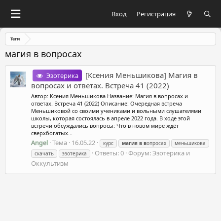
Вход
Регистрация
Теги
магия в вопросах
[Ксения Меньшикова] Магия в
Эзотерика
вопросах и ответах. Встреча 41 (2022)
Автор: Ксения Меньшикова Название: Магия в вопросах и
ответах. Встреча 41 (2022) Описание: Очередная встреча
Меньшиковой со своими учениками и вольными слушателями
школы, которая состоялась в апреле 2022 года. В ходе этой
встречи обсуждались вопросы: Что в новом мире ждёт
сверхбогатых...
Angel
Тема
16.05.22
курс
магия
в
в
опросах
меньшикова
Ответы: 0
Форум:
Эзотерика и
скачать
эзотерика
Оккультизм