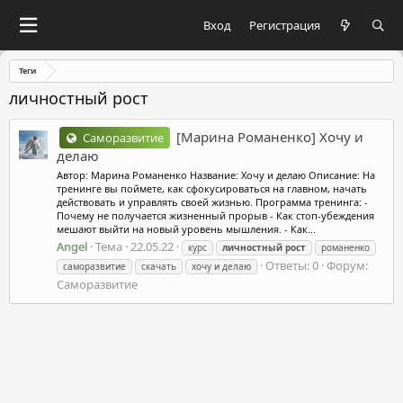
Вход
Регистрация
Теги
личностный рост
[Марина Романенко] Хочу и
Саморазвитие
делаю
Автор: Марина Романенко Название: Хочу и делаю Описание: На
тренинге вы поймете, как сфокусироваться на главном, начать
действовать и управлять своей жизнью. Программа тренинга: -
Почему не получается жизненный прорыв - Как стоп-убеждения
мешают выйти на новый уровень мышления. - Как...
Angel
Тема
22.05.22
курс
личностный
рост
романенко
Ответы: 0
Форум:
саморазвитие
скачать
хочу и делаю
Саморазвитие