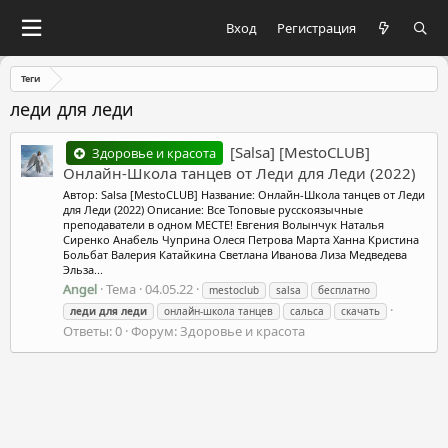
Вход
Регистрация
Теги
леди для леди
[Salsa] [MestoCLUB]
Здоровье и красота
Онлайн-Школа танцев от Леди для Леди (2022)
Автор: Salsa [MestoCLUB] Название: Онлайн-Школа танцев от Леди
для Леди (2022) Описание: Все Топовые русскоязычные
преподаватели в одном МЕСТЕ! Евгения Волынчук Наталья
Сиренко Анабель Чуприна Олеся Петрова Марта Ханна Кристина
Больбат Валерия Катайкина Светлана Иванова Лиза Медведева
Эльза...
Angel
Тема
04.05.22
mestoclub
salsa
бесплатно
леди
для
леди
онлайн-школа танцев
сальса
скачать
Ответы: 0
Форум:
Здоровье и красота