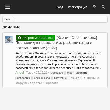
Вход
Регистрация
Теги
лечение
[Ксения Овсянникова]
Здоровье и красота
Постковид в неврологии: реабилитация и
восстановление (2022)
Автор: Ксения Овсянникова Название: Постковид в неврологии:
реабилитация и восстановление (2022) Описание: Советы от
врача-невролога, к.м.н Овсянниковой Ксении Сергеевны В
рамках мини-курса Ксения Сергеевна расскажет об основных
последствиях для здоровья после перенесенного заболевания...
Angel
Тема
25.05.22
здоровье
курс
лечение
Ответы: 0
невролгия
овсянникова
постковид
скачать
Форум:
Здоровье и красота