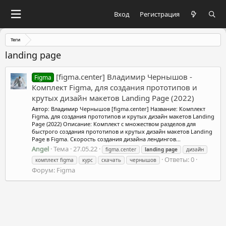
Вход
Регистрация
Теги
landing page
[figma.center] Владимир Чернышов -
Figma
Комплект Figma, для создания прототипов и
крутых дизайн макетов Landing Page (2022)
Автор: Владимир Чернышов [figma.center] Название: Комплект
Figma, для создания прототипов и крутых дизайн макетов Landing
Page (2022) Описание: Комплект с множеством разделов для
быстрого создания прототипов и крутых дизайн макетов Landing
Page в Figma. Скорость создания дизайна лендингов...
Angel
Тема
27.05.22
figma.center
landing
page
дизайн
Ответы: 0
комплект figma
курс
скачать
чернышов
Форум:
Figma