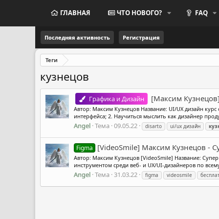
ГЛАВНАЯ
ЧТО НОВОГО?
FAQ
Последняя активность
Регистрация
Теги
кузнецов
[Максим Кузнецов] 
Графика и Дизайн
Автор: Максим Кузнецов Название: UI/UX дизайн курс о
интерфейса; 2. Научиться мыслить как дизайнер прод
Angel
Тема
09.05.22
disarto
ui/ux дизайн
куз
[VideoSmile] Максим Кузнецов - С
Figma
Автор: Максим Кузнецов [VideoSmile] Название: Супе
инструментом среди веб- и UX/UI-дизайнеров по все
Angel
Тема
31.03.22
figma
videosmile
беспла