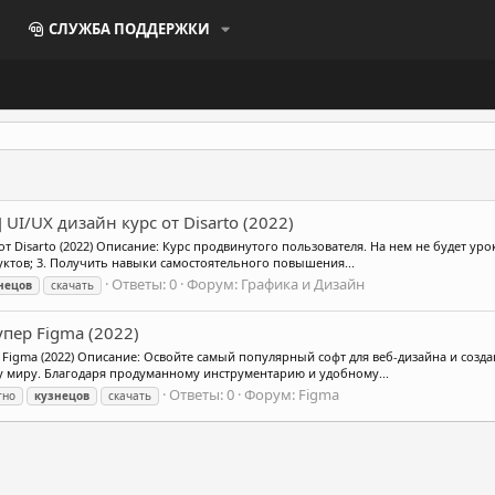
СЛУЖБА ПОДДЕРЖКИ
UI/UX дизайн курс от Disarto (2022)
т Disarto (2022) Описание: Курс продвинутого пользователя. На нем не будет уро
уктов; 3. Получить навыки самостоятельного повышения...
Ответы: 0
Форум:
Графика и Дизайн
нецов
скачать
упер Figma (2022)
р Figma (2022) Описание: Освойте самый популярный софт для веб-дизайна и созд
му миру. Благодаря продуманному инструментарию и удобному...
Ответы: 0
Форум:
Figma
тно
кузнецов
скачать