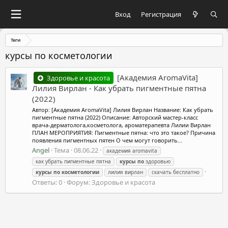
Вход
Регистрация
Теги
курсы по косметологии
[Академия AromaVita]
Здоровье и красота
Лилия Вирлан - Как убрать пигментные пятна
(2022)
Автор: [Академия AromaVita] Лилия Вирлан Название: Как убрать
пигментные пятна (2022) Описание: Авторский мастер-класс
врача-дерматолога,косметолога, ароматерапевта Лилии Вирлан
ПЛАН МЕРОПРИЯТИЯ: Пигментные пятна: что это такое? Причина
появления пигментных пятен О чем могут говорить...
Angel
Тема
08.06.22
академия aromavita
как убрать пигментные пятна
курсы
по
здоровью
курсы
по
косметологии
лилия вирлан
скачать бесплатно
Ответы: 0
Форум:
Здоровье и красота