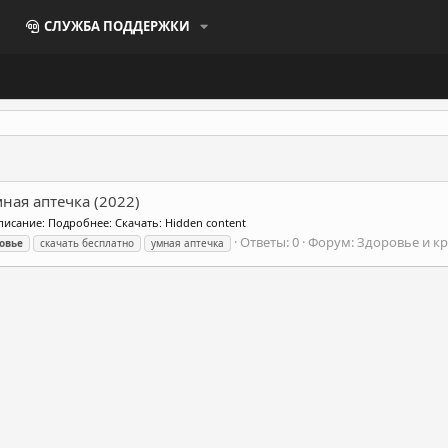
СЛУЖБА ПОДДЕРЖКИ
ная аптечка (2022)
писание: Подробнее: Скачать: Hidden content
Ответы: 0
Форум:
Здоровье и кр
овье
скачать бесплатно
умная аптечка