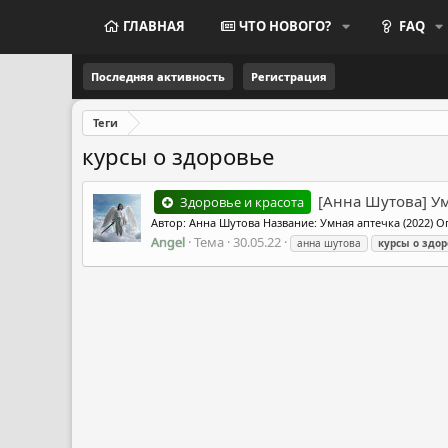
ГЛАВНАЯ
ЧТО НОВОГО?
FAQ
Последняя активность
Регистрация
Теги
курсы о здоровье
[Анна Шутова] Ум
Здоровье и красота
Автор: Анна Шутова Название: Умная аптечка (2022) О
Angel
Тема
30.05.22
анна шутова
курсы
о
здор