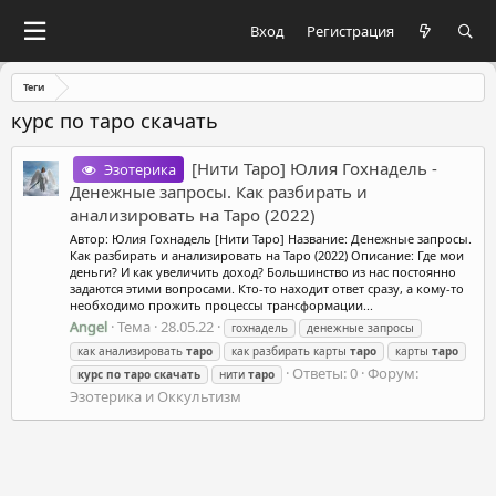
Вход
Регистрация
Теги
курс по таро скачать
[Нити Таро] Юлия Гохнадель -
Эзотерика
Денежные запросы. Как разбирать и
анализировать на Таро (2022)
Автор: Юлия Гохнадель [Нити Таро] Название: Денежные запросы.
Как разбирать и анализировать на Таро (2022) Описание: Где мои
деньги? И как увеличить доход? Большинство из нас постоянно
задаются этими вопросами. Кто-то находит ответ сразу, а кому-то
необходимо прожить процессы трансформации...
Angel
Тема
28.05.22
гохнадель
денежные запросы
как анализировать
таро
как разбирать карты
таро
карты
таро
Ответы: 0
Форум:
курс
по
таро
скачать
нити
таро
Эзотерика и Оккультизм