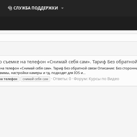
СЛУЖБА ПОДДЕРЖКИ
по съемке на телефон «Снимай себя сам»‎. Тариф Без обратно
 на телефон «Снимай себя сам»‎. Тариф Без обратной связи Описание: Без сторонн
аммы, настройки камеры и тд, подходят для IOS и...
Ответы: 0
Форум:
Курсы по Видео
на
телефон
снимай себя сам