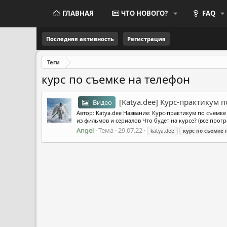
ГЛАВНАЯ
ЧТО НОВОГО?
FAQ
Последняя активность
Регистрация
Теги
курс по съемке на телефон
[Katya.dee] Курс-практикум 
Видео
Автор: Katya.dee Название: Курс-практикум по съемке
из фильмов и сериалов Что будет на курсе? (все прогр
Angel
Тема
29.07.22
katya.dee
курс
по
съемке