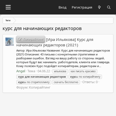
Вход
Регистрация
Теги
курс для начинающих редакторов
Копирайтинг
[Ира Ильяхова] Курс для
начинающих редакторов (2021)
Автор: Ира Ильяхова Название: Курс для начинающих редакторов
(2021) Описание: 43 письма с конкретными стратегиями и
разборами ошибок. Взгляд на вашу работу со стороны людей,
которые будут вас нанимать: работодателя, клиента или главреда.
Кому полезен Курс подойдет копирайтерам, редакторам и...
Angel
Тема
04.06.22
ильяхова
как писать красиво
курс
для
начинающих
редакторов
курс
ы по копирайтингу
Ответы: 0
курс
ы по сторителлингу
скачать бесплатно
Форум:
Копирайтинг