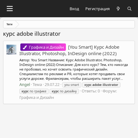
Вход
Регистрация
Теги
курс adobe illustrator
[You Smart] Курс Adobe
Графика и Дизайн
Illustrator, Photoshop, InDesign online (2022)
Автор: You Smart Название: Курс Adobe Illustrator, Photoshop,
InDesign online (2022) Описание: Для кого курс? Тем, кто никогда
не пробовал, но хочет освоить графический дизайн.
Специалистам по рекламе и PR, которые хотят продавать свои
услуги дороже. Фрилансерам, чтобы расширить пакет услуг...
Angel
Тема
29.07.22
you smart
курс
adobe
illustrator
Ответы: 0
Форум:
курс
по графике
курс
по дизайну
Графика и Дизайн