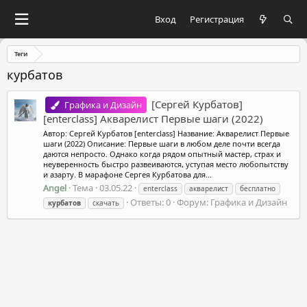
Вход
Регистрация
Теги
курбатов
[Сергей Курбатов]
Графика и Дизайн
[enterclass] Акварелист Первые шаги (2022)
Автор: Сергей Курбатов [enterclass] Название: Акварелист Первые
шаги (2022) Описание: Первые шаги в любом деле почти всегда
даются непросто. Однако когда рядом опытный мастер, страх и
неуверенность быстро развеиваются, уступая место любопытству
и азарту. В марафоне Сергея Курбатова для...
Angel
Тема
03.05.22
enterclass
акварелист
бесплатно
Ответы: 0
Форум:
Графика и Дизайн
курбатов
скачать