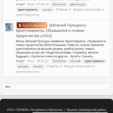
Angel
Тема
01.04.22
бесплатно
криптасутра
Ответы: 0
Форум:
Блокчейн и
криптовалюты
скачать
криптовалюты
[Евгений Пупырин]
Криптовалюта
Криптовалюты. Сбывшиеся и новые
пророчества (2022)
Автор: Евгений Пупырин Название: Криптовалюты. Сбывшиеся и
новые пророчества (2022) Описание: Новости, скорое принятие
криптовалюты на высшем уровне, разбор рынка, новые,
сбывшиеся (и вот-вот сбудутся) инсайды, Crypteloid, монеты
будущего, стратегия и многое другое... Купить: Скачать...
Angel
Тема
28.03.22
бесплатно
евгений
криптовалюты
Ответы: 0
Форум:
Блокчейн и
пупырин
скачать
криптовалюты
Теги
ООО «TESTBOR» Республика Узбекистан, г. Ташкент, Алмазарский район,