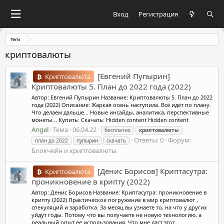
Вход
Регистрация
Теги
криптовалюты
[Евгений Пупырин]
Криптовалюта
Криптовалюты 5. План до 2022 года (2022)
Автор: Евгений Пупырин Название: Криптовалюты 5. План до 2022
года (2022) Описание: Жаркая осень наступила. Всё идёт по плану.
Что делаем дальше... Новые инсайды, аналитика, перспективные
монеты... Купить: Скачать: Hidden content Hidden content
Angel
Тема
06.04.22
бесплатно
криптовалюты
Ответы: 0
Форум:
план до 2022
пупырин
скачать
Блокчейн и криптовалюты
[Денис Борисов] Криптасутра:
Криптовалюта
проникновение в крипту (2022)
Автор: Денис Борисов Название: Криптасутра: проникновение в
крипту (2022) Практическое погружение в мир криптовалют ,
спекуляций и заработка. За месяц вы узнаете то, на что у других
уйдут годы. Потому что вы получаете не новую технологию, а
реальный опыт ее использования. Что мне даст этот...