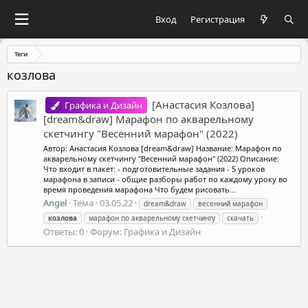
Вход
Регистрация
Теги
козлова
[Анастасия Козлова]
Графика и Дизайн
[dream&draw] Марафон по акварельному
скетчингу "Весенний марафон" (2022)
Автор: Анастасия Козлова [dream&draw] Название: Марафон по
акварельному скетчингу "Весенний марафон" (2022) Описание:
Что входит в пакет: - подготовительные задания - 5 уроков
марафона в записи - общие разборы работ по каждому уроку во
время проведения марафона Что будем рисовать...
Angel
Тема
03.05.22
dream&draw
весенний марафон
козлова
марафон по акварельному скетчингу
скачать
Ответы: 0
Форум:
Графика и Дизайн