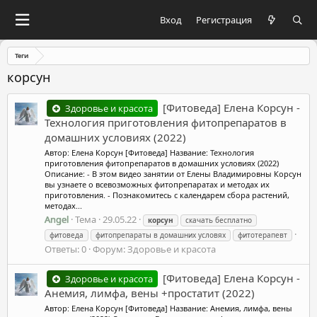
Вход
Регистрация
Теги
корсун
[Фитоведа] Елена Корсун -
Здоровье и красота
Технология приготовления фитопрепаратов в
домашних условиях (2022)
Автор: Елена Корсун [Фитоведа] Название: Технология
приготовления фитопрепаратов в домашних условиях (2022)
Описание: - В этом видео занятии от Елены Владимировны Корсун
вы узнаете о всевозможных фитопрепаратах и методах их
приготовления. - Познакомитесь с календарем сбора растений,
методах...
Angel
Тема
29.05.22
корсун
скачать бесплатно
фитоведа
фитопрепараты в домашних условях
фитотерапевт
Ответы: 0
Форум:
Здоровье и красота
[Фитоведа] Елена Корсун -
Здоровье и красота
Анемия, лимфа, вены +простатит (2022)
Автор: Елена Корсун [Фитоведа] Название: Анемия, лимфа, вены