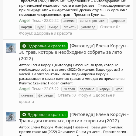
+простатит (2022) Описание: Видеозанятия: – Фитооздоровление
при венозной недостаточности и лимфостазе – Фитооздоровление
при лимфадените – Лимфатический дренаж отдельных органов с
помощью лекарственных трав – Простатит Купить...
Angel
Тема
22.05.22
анемия
вены +простатит
здоровье
Ответы: 0
корсун
курс
лимфа
скачать
фитоведа
Форум:
Здоровье и красота
[Фитоведа] Елена Корсун -
Здоровье и красота
30 трав, которые необходимо собрать за лето
(2022)
Автор: Елена Корсун [Фитоведа] Название: 30 трав, которые
необходимо собрать за лето (2022) Описание: Видеокурс из 3-х
частей. На этих занятиях Елена Владимировна Корсун
рассказывает о самых важных травах и методах их применения
Купить: Скачать: Hidden content
Angel
Тема
22.05.22
30 трав
здоровье
корсун
курс
Ответы: 0
Форум:
Здоровье и
скачать
фитоведа
красота
[Фитоведа] Елена Корсун -
Здоровье и красота
Травы для пожилых, против старения (2022)
Автор: Елена Корсун [Фитоведа] Название: Травы для пожилых,
против старения (2022) Описание: О чем узнаете: - Геронтология -